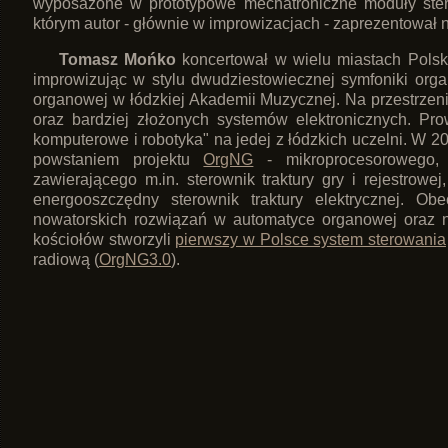
wyposażone w prototypowe mechatroniczne moduły steruj
którym autor - głównie w improwizacjach - zaprezentował 
Tomasz Mońko
koncertował w wielu miastach Polski 
improwizując w stylu dwudziestowiecznej symfoniki organ
organowej w łódzkiej Akademii Muzycznej. Na przestrzeni
oraz bardziej złożonych systemów elektronicznych. Pr
komputerowe i robotyka" na jedej z łódzkich uczelni. W
powstaniem projektu
OrgNG
- mikroprocesorowego, 
zawierającego m.in. sterownik traktury gry i rejestrowe
energooszczędny sterownik traktury elektrycznej. Ob
nowatorskich rozwiązań w automatyce organowej oraz 
kościołów stworzyli
pierwszy w Polsce system sterowania
radiową (
OrgNG3.0
).