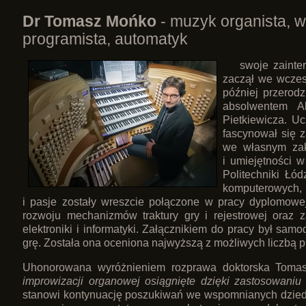
Dr Tomasz Mońko
- muzyk organista, w
programista, automatyk
swoje zaintere
zaczął we wczesn
później przerod
absolwentem A
Pietkiewicza. Uc
fascynował się z
we własnym zak
i umiejętności 
Politechniki Łód
komputerowych,
i pasje zostały wreszcie połączone w pracy dyplomowej
rozwoju mechanizmów traktury gry i rejestrowej oraz
elektroniki i informatyki. Załącznikiem do pracy był s
grę. Została ona oceniona najwyższą z możliwych liczbą 
Uhonorowana wyróżnieniem rozprawa doktorska Tomas
improwizacji organowej osiągnięte dzięki zastosowaniu
stanowi kontynuację poszukiwań we wspomnianych dziedzi